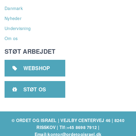
Danmark
Nyheder
Undervisning
Om os
STØT ARBEJDET
WEBSHOP

STØT OS

© ORDET OG ISRAEL | VEJLBY CENTERVEJ 46 | 8240
RISSKOV
|
Tlf:+45 8698 7912
|
Email:kontor@ordetogisrael.dk