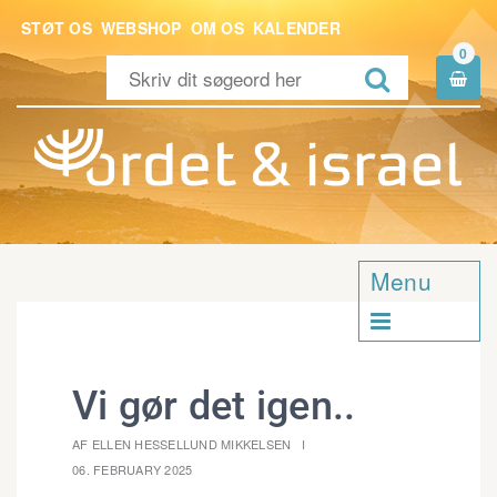
STØT OS
WEBSHOP
OM OS
KALENDER
0


Menu

Vi gør det igen..
AF ELLEN HESSELLUND MIKKELSEN
06. FEBRUARY 2025