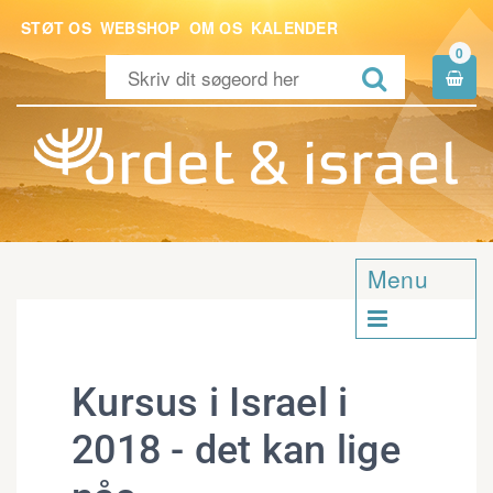
STØT OS
WEBSHOP
OM OS
KALENDER
0


Menu

Kursus i Israel i
2018 - det kan lige