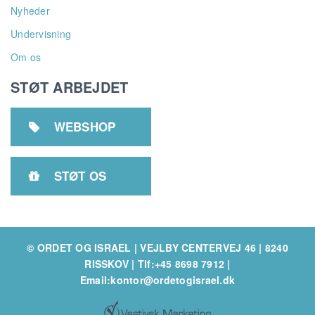
Nyheder
Undervisning
Om os
STØT ARBEJDET
WEBSHOP

STØT OS

© ORDET OG ISRAEL | VEJLBY CENTERVEJ 46 | 8240
RISSKOV
|
Tlf:+45 8698 7912
|
Email:kontor@ordetogisrael.dk