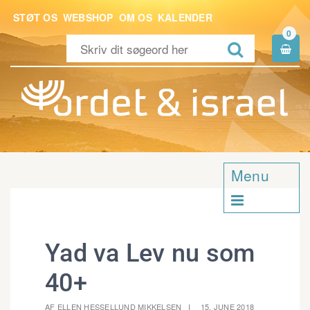
STØT OS
WEBSHOP
OM OS
KALENDER
0


Menu

Yad va Lev nu som
40+
AF ELLEN HESSELLUND MIKKELSEN
15. JUNE 2018