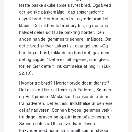
første påske skulle spise usyret brød. Også ved
det jødiske påskemåltid i dag spiser jøderne
usyret brød. Her har man tre usyrede brød i et
klæde. Det midterste brød brydes, og den ene
halvdel deles ud til alle omkring bordet. Den
anden halvdel gemmes til senere i måltidet. Om
dette brød skriver Lukas i sit evangelium: »Og
han tog et brød, takkede og brød det, gav dem
det og sagde: ”Dette er mit legeme, som gives
for jer. Gør dette til ihukommelse af mig!”« (Luk
22,19).
Hvorfor tre brød? Hvorfor bryde det midterste?
Det er svært ikke at tænke på Faderen, Sønnen
og Helligånden. Måske kan I genkende ordene
fra nadveren. Det er Jesu indstiftelse af den ene
del af nadveren. Sønnen brydes, gemmes væk i
tre dage i graven og opstår igen påskemorgen.
Sønnen deles ud til os hver især. Jesus
forkynder med noget så simpelt som et stykke