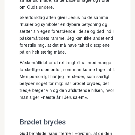
om Guds undere.
Skærtorsdag aften giver Jesus nu de samme
ritualer og symboler en dybere betydning og
sætter sin egen forestående lidelse og død ind i
påskemåltidets ramme. Jeg kan ikke andet end
forestille mig, at det må have talt til disciplene
på en helt særlig måde.
Påskemåltidet er et ret langt ritual med mange
forskellige elementer, som man kunne tage fat i.
Men personligt har jeg tre steder, som særligt
betyder noget for mig: når brødet brydes, det
tredje bæger vin og den afsluttende hilsen, hvor
man siger »næste år i Jerusalem«.
Brødet brydes
Gud befalede israelitterne i Egypten, at de den