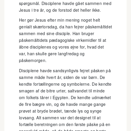
spørgsmål. Disciplene havde gået sammen med
Jesus i tre år, og de forstod det heller ikke.
Her gør Jesus efter min mening noget helt
genialt skærtorsdag, da han fejrer påskemåltidet
sammen med sine disciple. Han bruger
påskemåltidets pædagogiske virkemidler til at
åbne disciplenes og vores øjne for, hvad det
var, han skulle gøre langfredag og
påskemorgen.
Disciplene havde sandsynligvis fejret påsken på
samme måde hvert år, siden de var børn. De
kendte fortællingerne og symbolerne. De kendte
smagen af de bitre urter, saltvandet til minde
om folkets tårer i Egypten. De kendte udmærket
de fire bægre vin, og de havde mange gange
prøvet at bryde brødet, tænde lys og synge
lovsang. Alt sammen var det designet til at
fortælle beretningen om den første påske på en
sansefuld måde, så de både smagte og hørte