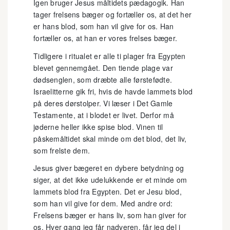
Igen bruger Jesus måltidets pædagogik. Han
tager frelsens bæger og fortæller os, at det her
er hans blod, som han vil give for os. Han
fortæller os, at han er vores frelses bæger.
Tidligere i ritualet er alle ti plager fra Egypten
blevet gennemgået. Den tiende plage var
dødsenglen, som dræbte alle førstefødte.
Israelitterne gik fri, hvis de havde lammets blod
på deres dørstolper. Vi læser i Det Gamle
Testamente, at i blodet er livet. Derfor må
jøderne heller ikke spise blod. Vinen til
påskemåltidet skal minde om det blod, det liv,
som frelste dem.
Jesus giver bægeret en dybere betydning og
siger, at det ikke udelukkende er et minde om
lammets blod fra Egypten. Det er Jesu blod,
som han vil give for dem. Med andre ord:
Frelsens bæger er hans liv, som han giver for
os. Hver gang jeg får nadveren, får jeg del i