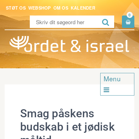
STØT OS
WEBSHOP
OM OS
KALENDER
0


Menu

Smag påskens
budskab i et jødisk