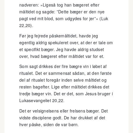
nadveren: »Ligeså tog han bægeret efter
måltidet og sagde: ”Dette bæger er den nye
pagt ved mit blod, som udgydes for jer”« (Luk
22,20).
Før jeg fejrede påskemåltidet, havde jeg
egentlig aldrig spekuleret over, at der er tale om
et specifikt bæger. Jeg havde aldrig studset
over, hvad bægeret efter måltidet var for et.
Som sagt drikkes der fire bægre vin i løbet af
ritualet. Det er sammensat sådan, at den første
del af ritualet foregår inden selve måltidet og
resten bagefter. Lige efter måltidet drikkes det
tredje bæger vin. Det er det, som Jesus bruger i
Lukasevangeliet 20,22.
Det er velsignelsens eller frelsens bæger. Det
vidste disciplene godt. De har drukket af det
hver påske, siden de var børn.