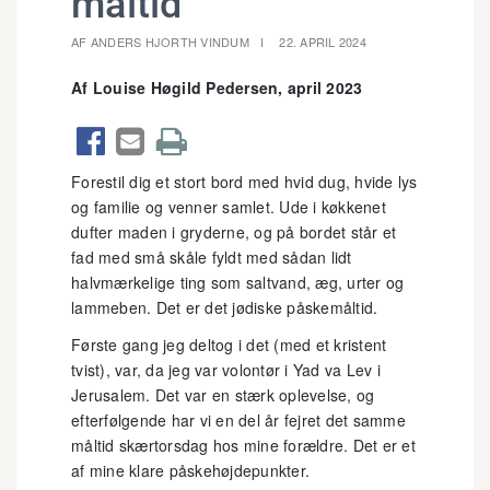
måltid
AF ANDERS HJORTH VINDUM
22. APRIL 2024
Af Louise Høgild Pedersen, april 2023



Forestil dig et stort bord med hvid dug, hvide lys
og familie og venner samlet. Ude i køkkenet
dufter maden i gryderne, og på bordet står et
fad med små skåle fyldt med sådan lidt
halvmærkelige ting som saltvand, æg, urter og
lammeben. Det er det jødiske påskemåltid.
Første gang jeg deltog i det (med et kristent
tvist), var, da jeg var volontør i Yad va Lev i
Jerusalem. Det var en stærk oplevelse, og
efterfølgende har vi en del år fejret det samme
måltid skærtorsdag hos mine forældre. Det er et
af mine klare påskehøjdepunkter.