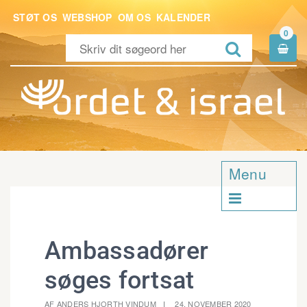
STØT OS
WEBSHOP
OM OS
KALENDER
0


Menu

Ambassadører
søges fortsat
AF ANDERS HJORTH VINDUM
24. NOVEMBER 2020