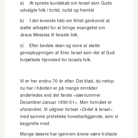
a) At sprede kundskab om Israel som Guds
udvalgte folk i fortid, nutid og fremtid
b) I det levende håb om Kristi genkomst at
støtte arbejdet for at bringe evangeliet om
Jesus Messias til Israels folk,
c) Efter bedste skøn og evne at støtte
genopbygningen af Erez Israel som det af Gud
forjættede hjemsted for Israels folk.
Vi er her endnu 70 år efter. Det blad, du netop
nu har i hånden er på mange områder
anderledes end det første »særnummer
December-Januar 1950-51«. Men formålet er
uforandret. Vi udgiver fortsat »Ordet & Israel«
med samme profetiske hovedanliggende, som vi
begyndte med.
Mange læsere har igennem årene være trofaste