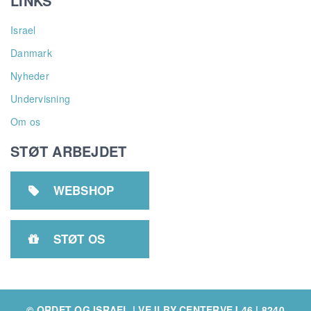
LINKS
Israel
Danmark
Nyheder
Undervisning
Om os
STØT ARBEJDET
WEBSHOP

STØT OS

© ORDET OG ISRAEL | VEJLBY CENTERVEJ 46 | 8240