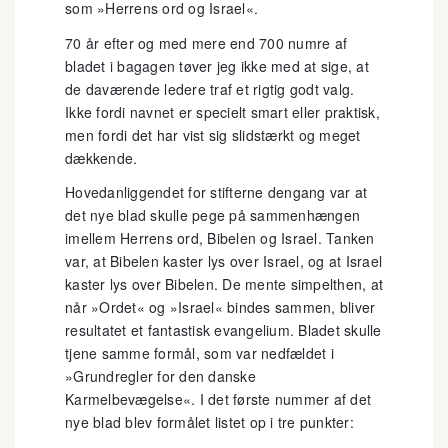
som »Herrens ord og Israel«.
70 år efter og med mere end 700 numre af
bladet i bagagen tøver jeg ikke med at sige, at
de daværende ledere traf et rigtig godt valg.
Ikke fordi navnet er specielt smart eller praktisk,
men fordi det har vist sig slidstærkt og meget
dækkende.
Hovedanliggendet for stifterne dengang var at
det nye blad skulle pege på sammenhængen
imellem Herrens ord, Bibelen og Israel. Tanken
var, at Bibelen kaster lys over Israel, og at Israel
kaster lys over Bibelen. De mente simpelthen, at
når »Ordet« og »Israel« bindes sammen, bliver
resultatet et fantastisk evangelium. Bladet skulle
tjene samme formål, som var nedfældet i
»Grundregler for den danske
Karmelbevægelse«. I det første nummer af det
nye blad blev formålet listet op i tre punkter: