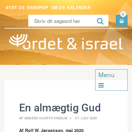
STØT OS
WEBSHOP
OM OS
KALENDER
0


Menu

En almægtig Gud
AF ANDERS HJORTH VINDUM
07. JULY 2020
Af Rolf W. Jørgensen, maj 2020