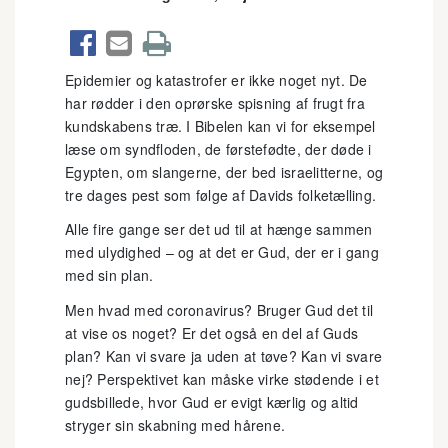



Epidemier og katastrofer er ikke noget nyt. De
har rødder i den oprørske spisning af frugt fra
kundskabens træ. I Bibelen kan vi for eksempel
læse om syndfloden, de førstefødte, der døde i
Egypten, om slangerne, der bed israelitterne, og
tre dages pest som følge af Davids folketælling.
Alle fire gange ser det ud til at hænge sammen
med ulydighed – og at det er Gud, der er i gang
med sin plan.
Men hvad med coronavirus? Bruger Gud det til
at vise os noget? Er det også en del af Guds
plan? Kan vi svare ja uden at tøve? Kan vi svare
nej? Perspektivet kan måske virke stødende i et
gudsbillede, hvor Gud er evigt kærlig og altid
stryger sin skabning med hårene.