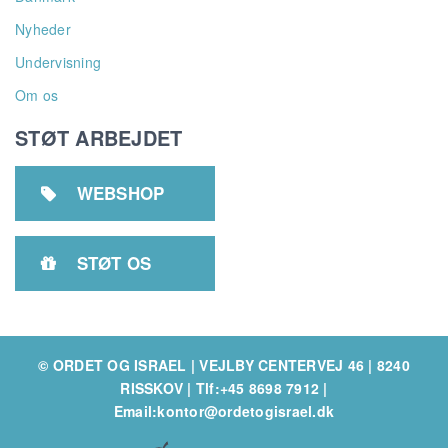
Nyheder
Undervisning
Om os
STØT ARBEJDET
WEBSHOP

STØT OS

© ORDET OG ISRAEL | VEJLBY CENTERVEJ 46 | 8240
RISSKOV
|
Tlf:+45 8698 7912
|
Email:kontor@ordetogisrael.dk