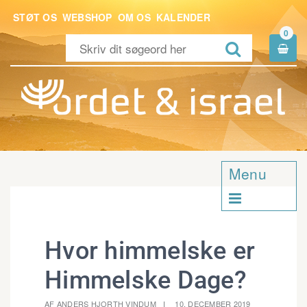
STØT OS
WEBSHOP
OM OS
KALENDER
0


Menu

Hvor himmelske er
Himmelske Dage?
AF ANDERS HJORTH VINDUM
10. DECEMBER 2019