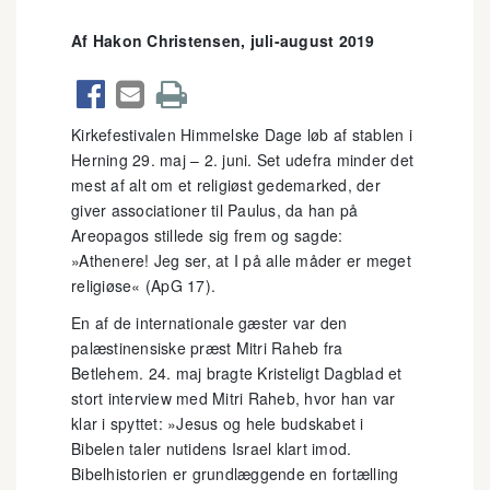
Af Hakon Christensen, juli-august 2019



Kirkefestivalen Himmelske Dage løb af stablen i
Herning 29. maj – 2. juni. Set udefra minder det
mest af alt om et religiøst gedemarked, der
giver associationer til Paulus, da han på
Areopagos stillede sig frem og sagde:
»Athenere! Jeg ser, at I på alle måder er meget
religiøse« (ApG 17).
En af de internationale gæster var den
palæstinensiske præst Mitri Raheb fra
Betlehem. 24. maj bragte Kristeligt Dagblad et
stort interview med Mitri Raheb, hvor han var
klar i spyttet: »Jesus og hele budskabet i
Bibelen taler nutidens Israel klart imod.
Bibelhistorien er grundlæggende en fortælling