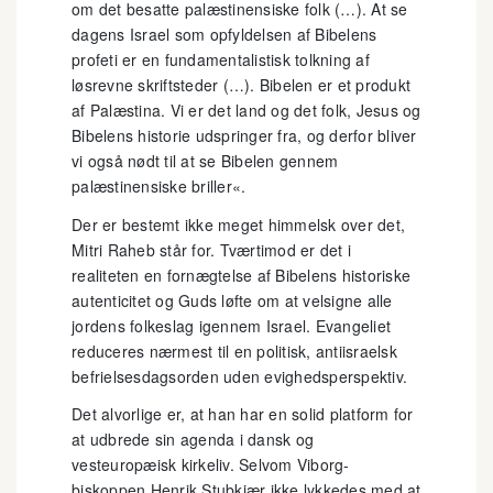
om det besatte palæstinensiske folk (…). At se
dagens Israel som opfyldelsen af Bibelens
profeti er en fundamentalistisk tolkning af
løsrevne skriftsteder (…). Bibelen er et produkt
af Palæstina. Vi er det land og det folk, Jesus og
Bibelens historie udspringer fra, og derfor bliver
vi også nødt til at se Bibelen gennem
palæstinensiske briller«.
Der er bestemt ikke meget himmelsk over det,
Mitri Raheb står for. Tværtimod er det i
realiteten en fornægtelse af Bibelens historiske
autenticitet og Guds løfte om at velsigne alle
jordens folkeslag igennem Israel. Evangeliet
reduceres nærmest til en politisk, antiisraelsk
befrielsesdagsorden uden evighedsperspektiv.
Det alvorlige er, at han har en solid platform for
at udbrede sin agenda i dansk og
vesteuropæisk kirkeliv. Selvom Viborg-
biskoppen Henrik Stubkjær ikke lykkedes med at