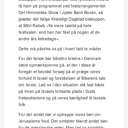
få ham på programmet ved festarrangementet
Det Himmelske Show i Jyske Bank Boxen, så
glæder det ifølge Kristeligt Dagblad biskoppen,
at Mitri Raheb »fik mere taletid på hele
festivalen, end han har fået på nogen af de
andre års kirkedage«.
Dette må påvirke os på i hvert fald to måder.
For det første bør bibeltro kristne i Danmark
være opmærksomme på, at der i disse år
foregår et bevidst forsøg på at præge vores
forhold til Israel og forståelsen af Bibelens tale
om Israel. Lad os i den situation stå fast både
på troen på Israels fortsatte plads i Guds
frelseshistorie og på vores kærlighed til Israels
folk.
For det andet bør vi optrappe vores bøn om
Jerusalems fred. Det omfatter blandt andet bøn
for de messianske jøder. Men lad os samtidig