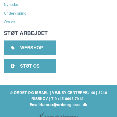
Nyheder
Undervisning
Om os
STØT ARBEJDET
WEBSHOP

STØT OS

© ORDET OG ISRAEL | VEJLBY CENTERVEJ 46 | 8240
RISSKOV
|
Tlf:+45 8698 7912
|
Email:kontor@ordetogisrael.dk