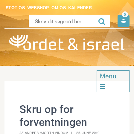
STØT OS
WEBSHOP
OM OS
KALENDER
0


Menu

Skru op for
forventningen
AF ANDERS HJORTH VINDUM
25. JUNE 2019