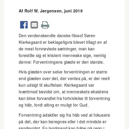
Af Rolf W. Jørgensen, juni 2019



Den verdenskendte danske filosof Søren
Kierkegaard er beklageligvis blevet tillagt en af
de mest forvrøvlede sætninger, man kan
forestille sig et kristent menneske sige, nemlig
denne: Forventningens glæde er den største.
Hvis glæden over selve forventningen er større
end glæden over det, der ventes på, er der reelt
kun udsigt til skuffelser. Kierkegaard var
tværtimod bevidst om, at menneskets eksistens
kan blive forvandlet fra fortvivlelse til forventning
og håb, fordi alting er muligt for Gud.
Forventning adskiller sig fra håb ved at fokusere
på det, der kan beregnes eller i det mindste er
sandsynligt. En landmand kan håbe på regn i