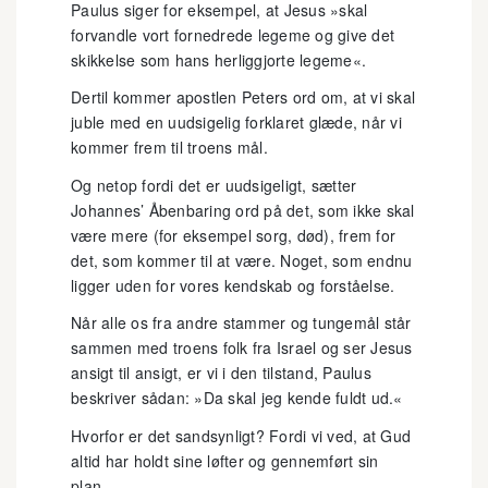
Paulus siger for eksempel, at Jesus »skal
forvandle vort fornedrede legeme og give det
skikkelse som hans herliggjorte legeme«.
Dertil kommer apostlen Peters ord om, at vi skal
juble med en uudsigelig forklaret glæde, når vi
kommer frem til troens mål.
Og netop fordi det er uudsigeligt, sætter
Johannes’ Åbenbaring ord på det, som ikke skal
være mere (for eksempel sorg, død), frem for
det, som kommer til at være. Noget, som endnu
ligger uden for vores kendskab og forståelse.
Når alle os fra andre stammer og tungemål står
sammen med troens folk fra Israel og ser Jesus
ansigt til ansigt, er vi i den tilstand, Paulus
beskriver sådan: »Da skal jeg kende fuldt ud.«
Hvorfor er det sandsynligt? Fordi vi ved, at Gud
altid har holdt sine løfter og gennemført sin
plan.