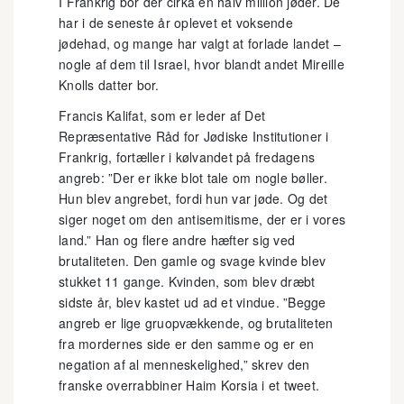
I Frankrig bor der cirka en halv million jøder. De
har i de seneste år oplevet et voksende
jødehad, og mange har valgt at forlade landet –
nogle af dem til Israel, hvor blandt andet Mireille
Knolls datter bor.
Francis Kalifat, som er leder af Det
Repræsentative Råd for Jødiske Institutioner i
Frankrig, fortæller i kølvandet på fredagens
angreb: ”Der er ikke blot tale om nogle bøller.
Hun blev angrebet, fordi hun var jøde. Og det
siger noget om den antisemitisme, der er i vores
land.” Han og flere andre hæfter sig ved
brutaliteten. Den gamle og svage kvinde blev
stukket 11 gange. Kvinden, som blev dræbt
sidste år, blev kastet ud ad et vindue. ”Begge
angreb er lige gruopvækkende, og brutaliteten
fra mordernes side er den samme og er en
negation af al menneskelighed,” skrev den
franske overrabbiner Haim Korsia i et tweet.