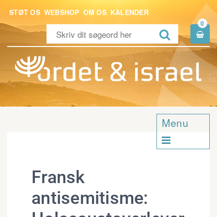
STØT OS
WEBSHOP
OM OS
KALENDER
0


Menu

Fransk
antisemitisme: