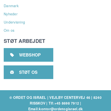
Danmark
Nyheder
Undervisning
Om os
STØT ARBEJDET
WEBSHOP

STØT OS

© ORDET OG ISRAEL | VEJLBY CENTERVEJ 46 | 8240
RISSKOV
|
Tlf:+45 8698 7912
|
Email:kontor@ordetogisrael.dk