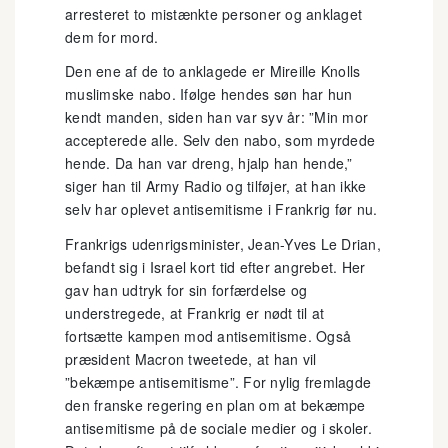
arresteret to mistænkte personer og anklaget
dem for mord.
Den ene af de to anklagede er Mireille Knolls
muslimske nabo. Ifølge hendes søn har hun
kendt manden, siden han var syv år: ”Min mor
accepterede alle. Selv den nabo, som myrdede
hende. Da han var dreng, hjalp han hende,”
siger han til Army Radio og tilføjer, at han ikke
selv har oplevet antisemitisme i Frankrig før nu.
Frankrigs udenrigsminister, Jean-Yves Le Drian,
befandt sig i Israel kort tid efter angrebet. Her
gav han udtryk for sin forfærdelse og
understregede, at Frankrig er nødt til at
fortsætte kampen mod antisemitisme. Også
præsident Macron tweetede, at han vil
”bekæmpe antisemitisme”. For nylig fremlagde
den franske regering en plan om at bekæmpe
antisemitisme på de sociale medier og i skoler.