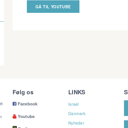
GÅ TIL YOUTUBE
Følg os
LINKS
S
et
Facebook
Israel

Danmark
Youtube
n

Nyheder