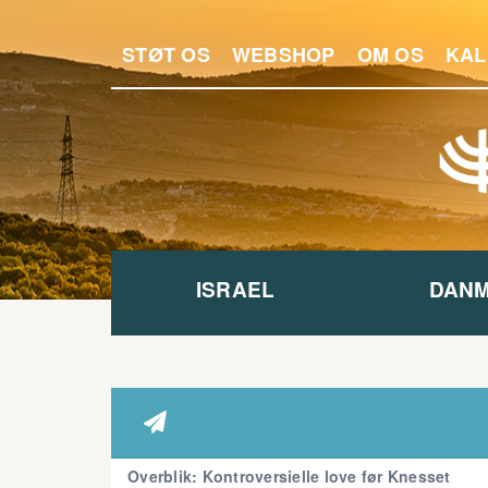
STØT OS
WEBSHOP
OM OS
KAL
ISRAEL
DAN

Overblik: Kontroversielle love før Knesset