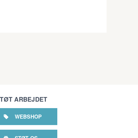
TØT ARBEJDET
WEBSHOP

STØT OS