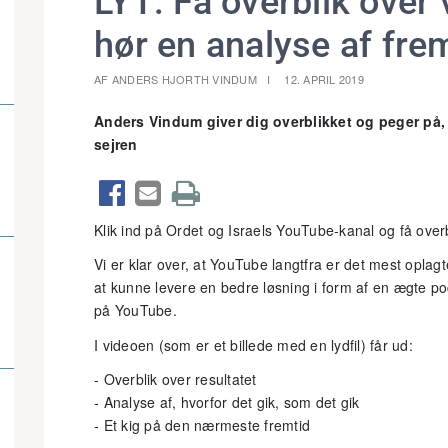
LYT: Få overblik over 
hør en analyse af fre
AF ANDERS HJORTH VINDUM
12. APRIL 2019
Anders Vindum giver dig overblikket og peger på,
sejren



Klik ind på Ordet og Israels YouTube-kanal og få overb
Vi er klar over, at YouTube langtfra er det mest oplagt
at kunne levere en bedre løsning i form af en ægte p
på YouTube.
I videoen (som er et billede med en lydfil) får ud:
- Overblik over resultatet
- Analyse af, hvorfor det gik, som det gik
- Et kig på den nærmeste fremtid