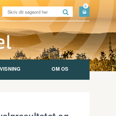
0


VISNING
OM OS