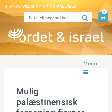
STØT OS
WEBSHOP
OM OS
KALENDER
0


Menu

Mulig
palæstinensisk