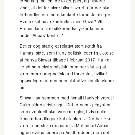
forsoning mellem de to grupper, og historie
viser, at det for alvor bliver svært, når der skal
forhandles om mere konkrete foranstaltninger.
Hvem skal have kontrollen med Gaza? Vil
Hamas lade sine sikkerhedsstyrker komme
under Abbas’ kontrol?
Det er dog stadig et relativt stort skridt fra
Hamas’ side, som fik ny politisk leder i skikkelse
af Yahya Sinwar tilbage i februar 2017. Han er
kendt som ekstremistisk, men har vist sig at
være mere pragmatisk end forventet, hvilket
opløsningen af den administrative komite vidner
om.
Sinwar har sammen med Ismail Haniyeh været i
Cairo siden sidste uge. Det er nemlig Egypten
som eventuelt skal være mægler, hvis reelle
fredsforhandlinger skal etableres. Der har ikke
været den store respons fra Mahmoud Abbas
og de øvrige ledere på Vestbredden, men det