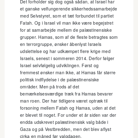
Det forholder sig dog også sådan, at Israel har
et ganske velfungerende sikkerhedssamarbejde
med Selvstyret, som et tæt forbundet til partiet
Fatah. Og i Israel vil man ikke være begejstret
for at samarbejde mellem de palæstinensiske
grupper. Hamas, som af de fleste betragtes som
en terrorgruppe, ønsker åbenlyst Israels
udslettelse og har udkæmpet flere krige med
Israels, senest i sommeren 2014. Derfor følger
Israel selvfølgelig udviklingen. Først og
fremmest ønsker man ikke, at Hamas får større
politisk indflydelse i de palæstinensiske
områder. Men på trods af det
bemærkelsesværdige træk fra Hamas bevarer
man roen. Der har tidligere været optræk til
forsoning mellem Fatah og Hamas, uden at det
er blevet til noget. For under et år siden var der
endda udskrevet palæstinensisk valg både i
Gaza og på Vestbredden, men det blev aflyst
cirka en måned før valgdagen.