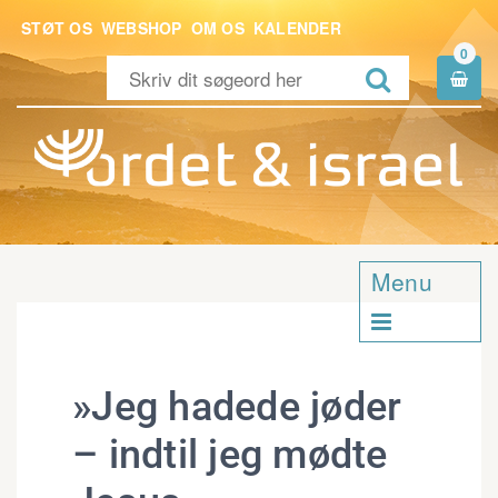
STØT OS
WEBSHOP
OM OS
KALENDER
0


Menu

»Jeg hadede jøder
– indtil jeg mødte