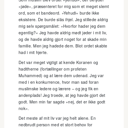
»jøde«, præsenteret for mig som et meget slemt
ord, som et bandeord. »Yehudi« burde ikke
eksistere. De burde slås ihjel. Jeg stillede aldrig
mig selv spørgsmålet: »Hvorfor hader jeg dem
egentlig?« Jeg havde aldrig mødt jøder i mit liv,
og de havde aldrig gjort noget for at skade min
familie. Men jeg hadede dem. Blot ordet skabte
had i mit hjerte.
Det var meget vigtigt at kende Koranen og
haditherne (fortællinger om profeten
Muhammed) og at lære dem udenad. Jeg var
med i en konkurrence, hvor man sad foran
muslimske ledere og lærere – og jeg fik en
andenplads! Jeg troede, at jeg havde gjort det
godt. Men min far sagde »nej, det er ikke godt
nok«.
Det meste af mit liv var jeg helt alene. En
nedbrudt person med et stort behov for