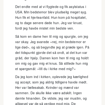
Det endte med at vi flygtede og fik asylstatus i
USA. Min bedstemor blev pludselig meget syg.
Hun fik et hjerteanfald. Hun kom på hospitalet,
og to dage senere døde hun. Jeg var knust,
fordi jeg havde mistet min bedste ven.
Så kom en dame hen til mig og spurgte, om jeg
var okay. Jeg svarede »nej, min bedstemor er
lige død«, og så begyndte jeg at græde igen. På
det tidspunkt gjorde det så ondt, at det kun var
gråd, der hjalp. Damen kom hen til mig og holdt
om mig og gav mig et knus. Så stillede hun mig
et spørgsmål: »Vil du i kirke med mig?«
Da jeg kom ind i kirken, oplevede jeg kærlighed
og accept, som jeg aldrig tidligere havde mødt.
Her var fællesskab. Kvinder og mænd var
sammen. De skulle ikke være adskilt. Ingen
dømte hinanden. De vidste, jeg var muslim, og
alligevel var de så venlige mod mig. De