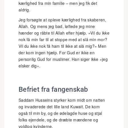
kærlighed fra min familie – men jeg fik det
aldrig.
Jeg forsøgte at opleve kærlighed fra skaberen,
Allah. Og mens jeg bad, løftede jeg mine
hænder og råbte til Allah efter hjælp. »Vil du ikke
nok få min far til at stoppe med at slå min mor?
Vil du ikke nok få ham til ikke at slå mig?« Men
der kom ingen hjælp. For Gud er ikke en
personlig Gud for muslimer. Han siger ikke »jeg
elsker dig«.
Befriet fra fangenskab
Saddam Husseins styrker kom midt om natten
og invaderede det lille land Kuwait. De kom
også til min by, og de ødelagde huse og stjal
folks ejendele, og de dræbte mændene og
voldtog kvinderne.