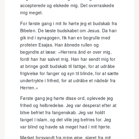
accepterede og elskede mig. Det overraskede
mig meget.
For første gang i mit liv hørte jeg et budskab fra
Bibelen. De læste budskabet om Jesus. Da han
gik ind i synagogen, fik han en bogrulle med
profeten Esajas. Han åbnede rullen og
begyndte at læse: »Herrens ånd er over mig,
fordi han har salvet mig. Han har sendt mig for
at bringe godt budskab til fattige, for at udråbe
frigivelse for fanger og syn til blinde, for at sætte
undertrykte i frihed, for at udråbe et nådeår fra
Herren.«
Første gang jeg hørte disse ord, oplevede jeg
frihed og helbredelse. Jeg var desperat efter at
blive befriet fra fangenskab. Jeg var holdt
fanget i islam, og det ville jeg befries for. Jeg
var blind og havde så meget had i mit hjerte.
Mørket forsvandt fra mine øjne, sløret fra mit