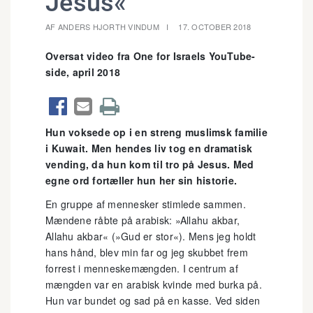
Jesus«
AF ANDERS HJORTH VINDUM
17. OCTOBER 2018
Oversat video fra One for Israels YouTube-
side, april 2018



Hun voksede op i en streng muslimsk familie
i Kuwait. Men hendes liv tog en dramatisk
vending, da hun kom til tro på Jesus. Med
egne ord fortæller hun her sin historie.
En gruppe af mennesker stimlede sammen.
Mændene råbte på arabisk: »Allahu akbar,
Allahu akbar« (»Gud er stor«). Mens jeg holdt
hans hånd, blev min far og jeg skubbet frem
forrest i menneskemængden. I centrum af
mængden var en arabisk kvinde med burka på.
Hun var bundet og sad på en kasse. Ved siden