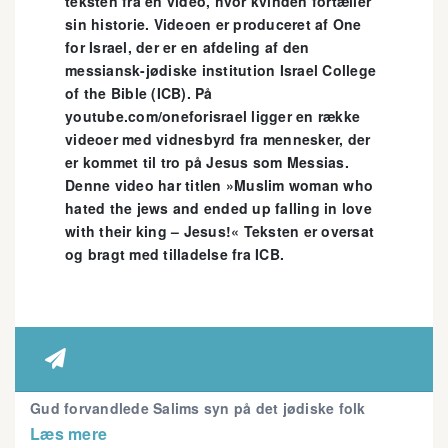
teksten fra en video, hvor kvinden fortæller
sin historie. Videoen er produceret af One
for Israel, der er en afdeling af den
messiansk-jødiske institution Israel College
of the Bible (ICB). På
youtube.com/oneforisrael ligger en række
videoer med vidnesbyrd fra mennesker, der
er kommet til tro på Jesus som Messias.
Denne video har titlen »Muslim woman who
hated the jews and ended up falling in love
with their king – Jesus!« Teksten er oversat
og bragt med tilladelse fra ICB.

Gud forvandlede Salims syn på det jødiske folk
Læs mere