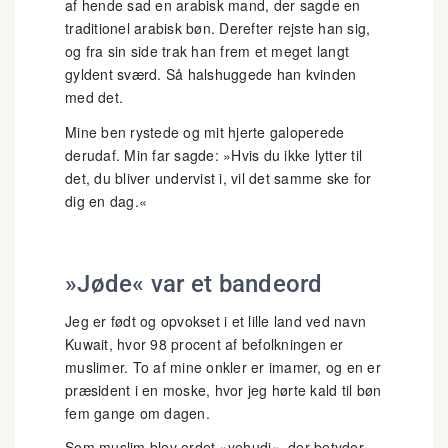
af hende sad en arabisk mand, der sagde en
traditionel arabisk bøn. Derefter rejste han sig,
og fra sin side trak han frem et meget langt
gyldent sværd. Så halshuggede han kvinden
med det.
Mine ben rystede og mit hjerte galoperede
derudaf. Min far sagde: »Hvis du ikke lytter til
det, du bliver undervist i, vil det samme ske for
dig en dag.«
»Jøde« var et bandeord
Jeg er født og opvokset i et lille land ved navn
Kuwait, hvor 98 procent af befolkningen er
muslimer. To af mine onkler er imamer, og en er
præsident i en moske, hvor jeg hørte kald til bøn
fem gange om dagen.
Som muslim blev ordet »yehudi«, der betyder