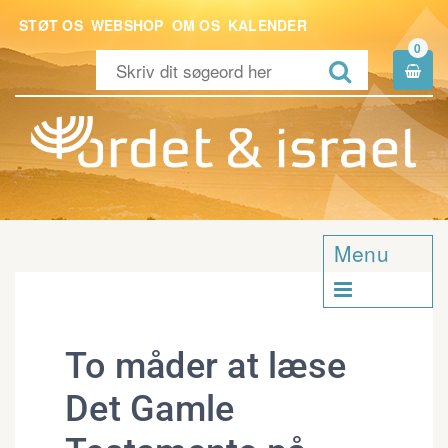
STØT OS
WEBSHOP
OM OS
KALENDER
0


Menu

To måder at læse
Det Gamle