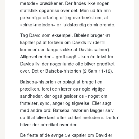
metode«-prædikener. Der findes ikke nogen
statistisk opgørelse over det. Men ud fra min
personlige erfaring er jeg overbevist om, at
»cirkel-metoden« er fuldstændig dominerende.
Tag David som eksempel. Bibelen bruger 61
kapitler på at fortælle om Davids liv (dertil
kommer den lange række af Davids salmer).
Alligevel er der – groft sagt! – kun én tekst fra
Davids liv, der nogenlunde ofte bliver prædiket
over. Det er Batseba-historien (2 Sam 11-12).
Batseba-historien er oplagt at bruge i en
prædiken, fordi den lærer os nogle vigtige
sandheder, der også gælder os - noget om
fristelser, synd, anger og tilgivelse. Eller sagt
med andre ord: Batseba-historien lægger selv
op til at blive læst efter »cirkel-metoden«. Derfor
bliver der prædiket over den.
De fleste af de øvrige 59 kapitler om David er