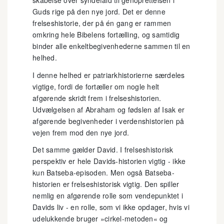
skabelse over syndefald til genoprettelsen i
Guds rige på den nye jord. Det er denne
frelseshistorie, der på én gang er rammen
omkring hele Bibelens fortælling, og samtidig
binder alle enkeltbegivenhederne sammen til en
helhed.
I denne helhed er patriarkhistorierne særdeles
vigtige, fordi de fortæller om nogle helt
afgørende skridt frem i frelseshistorien.
Udvælgelsen af Abraham og fødslen af Isak er
afgørende begivenheder i verdenshistorien på
vejen frem mod den nye jord.
Det samme gælder David. I frelseshistorisk
perspektiv er hele Davids-historien vigtig - ikke
kun Batseba-episoden. Men også Batseba-
historien er frelseshistorisk vigtig. Den spiller
nemlig en afgørende rolle som vendepunktet i
Davids liv - en rolle, som vi ikke opdager, hvis vi
udelukkende bruger »cirkel-metoden« og