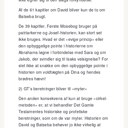
Af de 61 kapitler om David bliver kun de to om
Batseba brugt.
De 39 kapitler, Første Mosebog bruger på
patriarkerne og Josef-historien, kan stort set
ikke bruges. Hvad er det »evige princip« eller
den opbyggelige pointe i historierne om
Abrahams løgne i forbindelse med Sara og om
Jakob, der svindler sig til Isaks velsignelse? For
slet ikke at snakke om den opbyggelige pointe i
historien om voldtægten på Dina og hendes
brødres hævn!
2) GT’s beretninger bliver til »myter«
Den anden konsekvens af kun at bruge »cirkel-
metoden« er, at vi behandler Det Gamle
Testamentes historiske og profetiske
beretninger, som om de var myter. Historien om
David og Batseba behøver jo ikke virkelig at