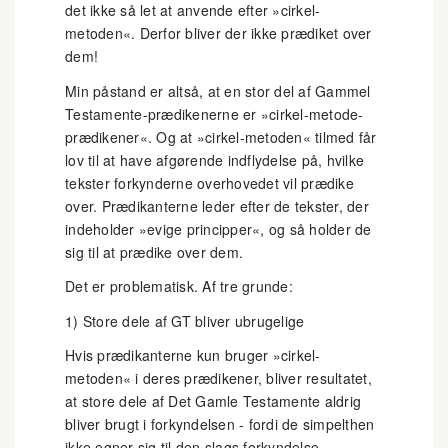
det ikke så let at anvende efter »cirkel-
metoden«. Derfor bliver der ikke prædiket over
dem!
Min påstand er altså, at en stor del af Gammel
Testamente-prædikenerne er »cirkel-metode-
prædikener«. Og at »cirkel-metoden« tilmed får
lov til at have afgørende indflydelse på, hvilke
tekster forkynderne overhovedet vil prædike
over. Prædikanterne leder efter de tekster, der
indeholder »evige principper«, og så holder de
sig til at prædike over dem.
Det er problematisk. Af tre grunde:
1) Store dele af GT bliver ubrugelige
Hvis prædikanterne kun bruger »cirkel-
metoden« i deres prædikener, bliver resultatet,
at store dele af Det Gamle Testamente aldrig
bliver brugt i forkyndelsen - fordi de simpelthen
ikke egner sig til den slags forkyndelse.