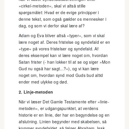
»cirkel-metoden«, skal vi altså stille
spørgsmålet: Hvad er de evige principper i
denne tekst, som også gælder os mennesker i
dag, og som vi derfor skal lære af?
Adam og Eva bliver altså »typer«, som vi skal
lære noget af. Deres fristelse og syndefald er en
»type« på vores fristelser og syndefald. Af
deres eksempel kan vi lære noget om, hvordan
Satan frister (- han lokker til at se og siger »Mon
Gud nu også har sagt...?«), og vi kan lære
noget om, hvordan synd mod Guds bud altid
ender med ulykke og død.
2. Linje-metoden
Når vi læser Det Gamle Testamente efter »linie-
metoden«, er udgangspunktet, at verdens
historie er en linie, der har en begyndelse og en
afslutning. Linien begynder med skabelsen, så
kommer syndefaldet, så følger Abraham, Isak,