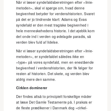
Når vi læser syndefaldsberetningen efter »linie-
metoden«, skal vi spørge om, hvad denne
begivenhed betyder for verdenshistorien. Svaret
på det er jo tindrende klart: Adams og Evas
syndefald er den mest tragiske begivenhed i
hele menneskehedens historie. I det øjeblik kom
det onde ind i verden og ødelagde paradis, så
verden blev fuld af lidelse.
Når vi læser syndefaldsberetningen efter »linie-
metoden«, er syndefaldet således ikke en
»type« på vores syndefald, men en enestående
begivenhed i verdenshistorien, der fik følger for
resten af historien. Det skete, og verden blev
aldrig mere den samme.
Cirklen dominerer
Der findes altså to principielt forskellige måder
at læse Det Gamle Testamente på. I praksis er
de fleste prædikener i Danmark dog »cirkel-