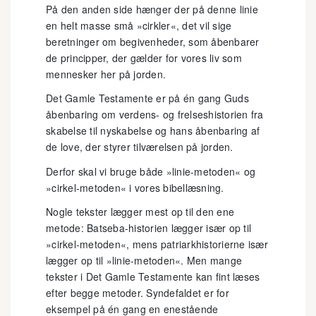
På den anden side hænger der på denne linie
en helt masse små »cirkler«, det vil sige
beretninger om begivenheder, som åbenbarer
de principper, der gælder for vores liv som
mennesker her på jorden.
Det Gamle Testamente er på én gang Guds
åbenbaring om verdens- og frelseshistorien fra
skabelse til nyskabelse og hans åbenbaring af
de love, der styrer tilværelsen på jorden.
Derfor skal vi bruge både »linie-metoden« og
»cirkel-metoden« i vores bibellæsning.
Nogle tekster lægger mest op til den ene
metode: Batseba-historien lægger især op til
»cirkel-metoden«, mens patriarkhistorierne især
lægger op til »linie-metoden«. Men mange
tekster i Det Gamle Testamente kan fint læses
efter begge metoder. Syndefaldet er for
eksempel på én gang en enestående