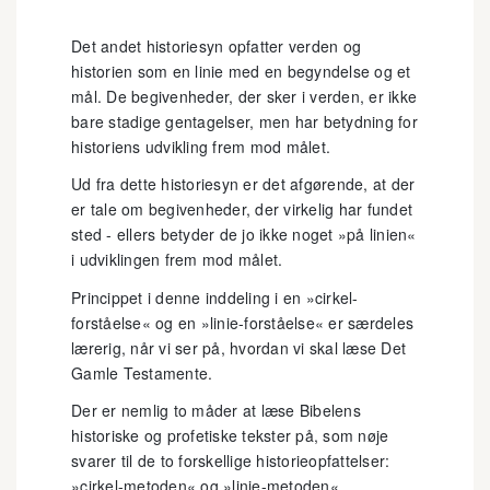
Det andet historiesyn opfatter verden og
historien som en linie med en begyndelse og et
mål. De begivenheder, der sker i verden, er ikke
bare stadige gentagelser, men har betydning for
historiens udvikling frem mod målet.
Ud fra dette historiesyn er det afgørende, at der
er tale om begivenheder, der virkelig har fundet
sted - ellers betyder de jo ikke noget »på linien«
i udviklingen frem mod målet.
Princippet i denne inddeling i en »cirkel-
forståelse« og en »linie-forståelse« er særdeles
lærerig, når vi ser på, hvordan vi skal læse Det
Gamle Testamente.
Der er nemlig to måder at læse Bibelens
historiske og profetiske tekster på, som nøje
svarer til de to forskellige historieopfattelser:
»cirkel-metoden« og »linie-metoden«.