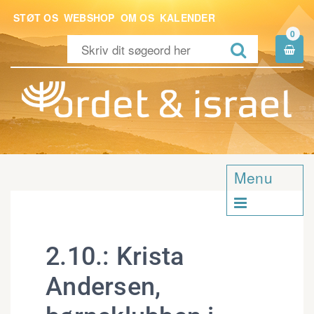
STØT OS
WEBSHOP
OM OS
KALENDER
0


Menu

2.10.: Krista
Andersen,