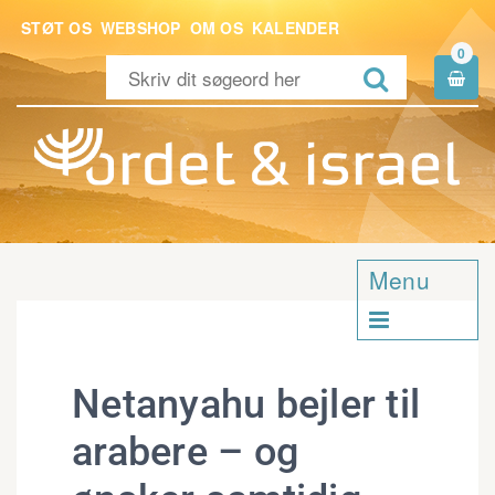
STØT OS
WEBSHOP
OM OS
KALENDER
0


Menu

Netanyahu bejler til
arabere – og