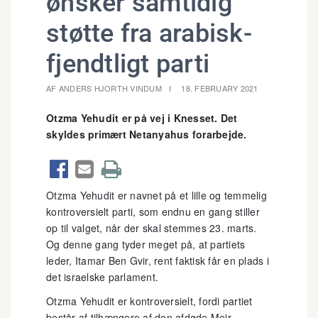
ønsker samtidig
støtte fra arabisk-
fjendtligt parti
AF ANDERS HJORTH VINDUM
18. FEBRUARY 2021
Otzma Yehudit er på vej i Knesset. Det
skyldes primært Netanyahus forarbejde.



Otzma Yehudit er navnet på et lille og temmelig
kontroversielt parti, som endnu en gang stiller
op til valget, når der skal stemmes 23. marts.
Og denne gang tyder meget på, at partiets
leder, Itamar Ben Gvir, rent faktisk får en plads i
det israelske parlament.
Otzma Yehudit er kontroversielt, fordi partiet
består af tilhængere af den afdøde Meir