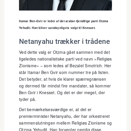
Itamar Ben-Gvir er leder af det araber-fjendtlige parti Otzma
Yehudit. Han bliver sandsynligvis valgt til Knesset.
Netanyahu trækker i trådene
Ved dette valg er Otzma gået sammen med det
ligeledes nationalistiske parti ved navn »Religiøs
Zionisme« – som ledes af Bezalel Smotrich. Her
står Itamar Ben Gvir som nummer tre på listen.
Det betyder, at hvis de klarer spærregrænsen
og dermed får mindst fire mandater, så kommer
Ben Gvir i Knesset. Og det er der meget, der
tyder på.
Det bemærkelsesværdige er, at det er
premierminister Netanyahu, der har orkestreret
sammenslutningen mellem Religiøs Zionisme og
Otzma Yehudit. Han forventer nemlig disse