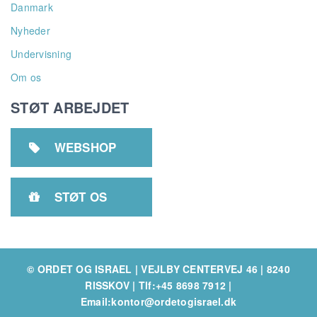
Danmark
Nyheder
Undervisning
Om os
STØT ARBEJDET
WEBSHOP

STØT OS

© ORDET OG ISRAEL | VEJLBY CENTERVEJ 46 | 8240
RISSKOV
|
Tlf:+45 8698 7912
|
Email:kontor@ordetogisrael.dk