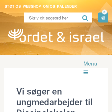
STØT OS
WEBSHOP
OM OS
KALENDER
0


Menu

Vi søger en
ungmedarbejder til