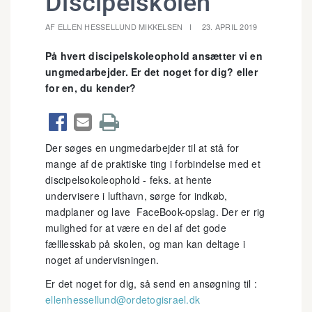
Discipelskolen
AF ELLEN HESSELLUND MIKKELSEN
23. APRIL 2019
På hvert discipelskoleophold ansætter vi en
ungmedarbejder. Er det noget for dig? eller
for en, du kender?



Der søges en ungmedarbejder til at stå for
mange af de praktiske ting i forbindelse med et
discipelsokoleophold - feks. at hente
undervisere i lufthavn, sørge for indkøb,
madplaner og lave FaceBook-opslag. Der er rig
mulighed for at være en del af det gode
fælllesskab på skolen, og man kan deltage i
noget af undervisningen.
Er det noget for dig, så send en ansøgning til :
ellenhessellund@ordetogisrael.dk