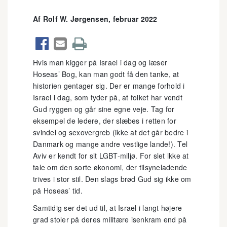
Af Rolf W. Jørgensen, februar 2022



Hvis man kigger på Israel i dag og læser
Hoseas’ Bog, kan man godt få den tanke, at
historien gentager sig. Der er mange forhold i
Israel i dag, som tyder på, at folket har vendt
Gud ryggen og går sine egne veje. Tag for
eksempel de ledere, der slæbes i retten for
svindel og sexovergreb (ikke at det går bedre i
Danmark og mange andre vestlige lande!). Tel
Aviv er kendt for sit LGBT-miljø. For slet ikke at
tale om den sorte økonomi, der tilsyneladende
trives i stor stil. Den slags brød Gud sig ikke om
på Hoseas’ tid.
Samtidig ser det ud til, at Israel i langt højere
grad stoler på deres militære isenkram end på