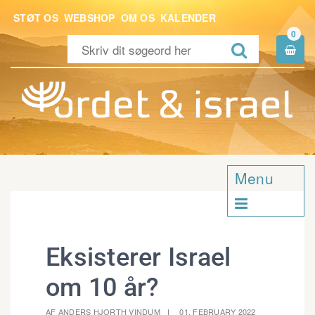
STØT OS
WEBSHOP
OM OS
KALENDER
0


Menu

Eksisterer Israel
om 10 år?
AF ANDERS HJORTH VINDUM
01. FEBRUARY 2022