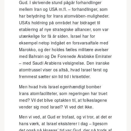
Gud. I skrivende stund pågår forhandlinger
mellem Iran og USA m.fl. – forhandlinger, som
har betydning for Irans atomvåben-muligheder.
USA’s holdning på området har bidraget til
etablering af nye strategiske alliancer, som var
utænkelige for få år siden. Israel har for
eksempel netop indgået en forsvarsaftale med
Marokko, og der holdes fælles militære øvelser
med Bahrain og De Forenede Arabiske Emirater
– med Saudi Arabiens velsignelse. Den iranske
atomtrussel viser os altså, hvad Israel først og
fremmest sætter sin lid tid i krisetider.
Men hvad hvis Israel egenhændigt bomber
Irans atomfaciliteter, som regeringen har truet
med? Vil det blive optakten til, at folkeslagene
vender sig mod Israel? Vi ved det ikke.
Men vi ved, at Gud er trofast, og vi tror, at det er
hans værk, at Israel eksisterer i dag – ligesom
det også på Hoseas’ tid var Gud, der på trods af