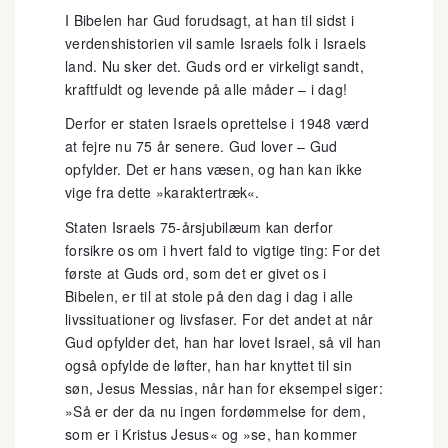
I Bibelen har Gud forudsagt, at han til sidst i
verdenshistorien vil samle Israels folk i Israels
land. Nu sker det. Guds ord er virkeligt sandt,
kraftfuldt og levende på alle måder – i dag!
Derfor er staten Israels oprettelse i 1948 værd
at fejre nu 75 år senere. Gud lover – Gud
opfylder. Det er hans væsen, og han kan ikke
vige fra dette »karaktertræk«.
Staten Israels 75-årsjubilæum kan derfor
forsikre os om i hvert fald to vigtige ting: For det
første at Guds ord, som det er givet os i
Bibelen, er til at stole på den dag i dag i alle
livssituationer og livsfaser. For det andet at når
Gud opfylder det, han har lovet Israel, så vil han
også opfylde de løfter, han har knyttet til sin
søn, Jesus Messias, når han for eksempel siger:
»Så er der da nu ingen fordømmelse for dem,
som er i Kristus Jesus« og »se, han kommer