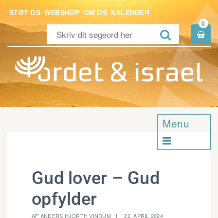
STØT OS
WEBSHOP
OM OS
KALENDER
0


Menu

Gud lover – Gud
opfylder
AF ANDERS HJORTH VINDUM
22. APRIL 2024