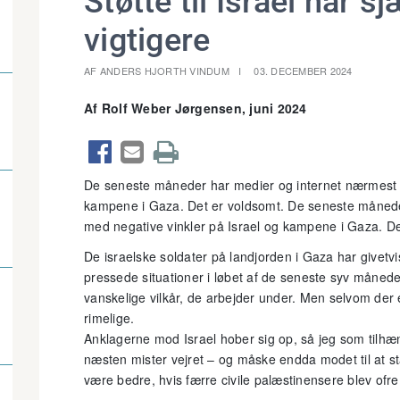
Støtte til Israel har s
vigtigere
AF ANDERS HJORTH VINDUM
03. DECEMBER 2024
Af Rolf Weber Jørgensen, juni 2024



De seneste måneder har medier og internet nærmest fl
kampene i Gaza. Det er voldsomt. De seneste måneder
med negative vinkler på Israel og kampene i Gaza. D
De israelske soldater på landjorden i Gaza har givetvis
pressede situationer i løbet af de seneste syv måneder.
vanskelige vilkår, de arbejder under. Men selvom der er
rimelige.
Anklagerne mod Israel hober sig op, så jeg som tilhænge
næsten mister vejret – og måske endda modet til at stå
være bedre, hvis færre civile palæstinensere blev of