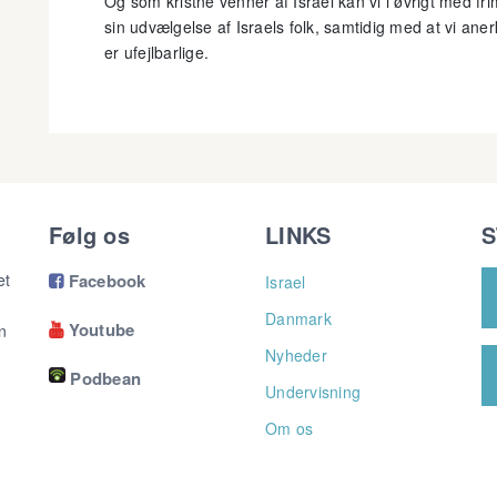
Og som kristne venner af Israel kan vi i øvrigt med fri
sin udvælgelse af Israels folk, samtidig med at vi ane
er ufejlbarlige.
Følg os
LINKS
S
et
Facebook
Israel

Danmark
Youtube
n

Nyheder
Podbean
Undervisning
Om os