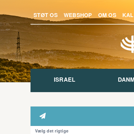
STØT OS
WEBSHOP
OM OS
KAL
ISRAEL
DAN

Vælg det rigtige