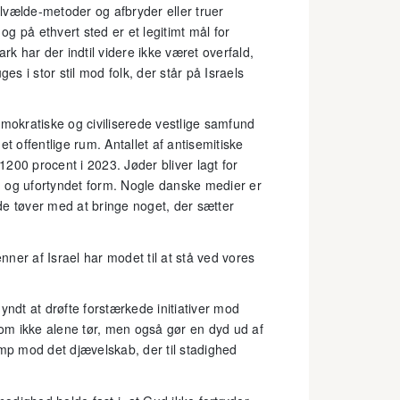
elvælde-metoder og afbryder eller truer
og på ethvert sted er et legitimt mål for
rk har der indtil videre ikke været overfald,
es i stor stil mod folk, der står på Israels
emokratiske og civiliserede vestlige samfund
det offentlige rum. Antallet af antisemitiske
200 procent i 2023. Jøder bliver lagt for
en og ufortyndet form. Nogle danske medier er
de tøver med at bringe noget, der sætter
enner af Israel har modet til at stå ved vores
yndt at drøfte forstærkede initiativer mod
som ikke alene tør, men også gør en dyd ud af
amp mod det djævelskab, der til stadighed