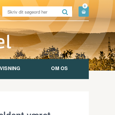
0


VISNING
OM OS