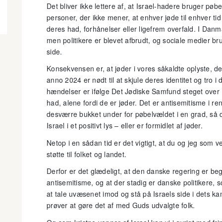
Det bliver ikke lettere af, at Israel-hadere bruger pøb
personer, der ikke mener, at enhver jøde til enhver tid 
deres had, forhånelser eller ligefrem overfald. I Danma
men politikere er blevet afbrudt, og sociale medier brug
side.
Konsekvensen er, at jøder i vores såkaldte oplyste, d
anno 2024 er nødt til at skjule deres identitet og tro i 
hændelser er ifølge Det Jødiske Samfund steget over 1
had, alene fordi de er jøder. Det er antisemitisme i r
desværre bukket under for pøbelvældet i en grad, så 
Israel i et positivt lys – eller er formidlet af jøder.
Netop i en sådan tid er det vigtigt, at du og jeg som v
støtte til folket og landet.
Derfor er det glædeligt, at den danske regering er beg
antisemitisme, og at der stadig er danske politikere, 
at tale uvæsenet imod og stå på Israels side i dets k
prøver at gøre det af med Guds udvalgte folk.