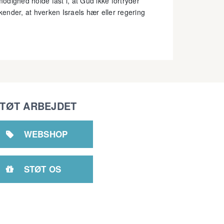
modighed holde fast i, at Gud ikke fortryder
rkender, at hverken Israels hær eller regering
TØT ARBEJDET
WEBSHOP

STØT OS
