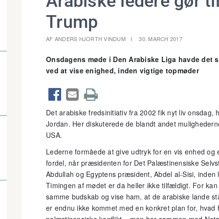
Arabiske ledere gør ti
Trump
AF ANDERS HJORTH VINDUM
30. MARCH 2017
Onsdagens møde i Den Arabiske Liga havde det st
ved at vise enighed, inden vigtige topmøder



Det arabiske fredsinitiativ fra 2002 fik nyt liv onsdag
Jordan. Her diskuterede de blandt andet mulighederne
USA.
Lederne formåede at give udtryk for en vis enhed og 
fordel, når præsidenten for Det Palæstinensiske Sel
Abdullah og Egyptens præsident, Abdel al-Sisi, ind
Timingen af mødet er da heller ikke tilfældigt. For kan
samme budskab og vise ham, at de arabiske lande s
er endnu ikke kommet med en konkret plan for, hvad ha