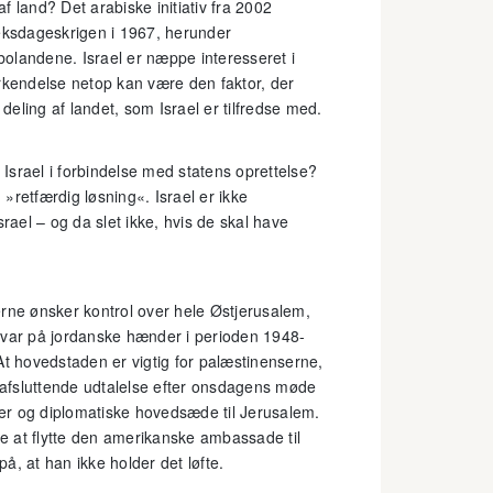
 land? Det arabiske initiativ fra 2002
 Seksdageskrigen i 1967, herunder
abolandene. Israel er næppe interesseret i
erkendelse netop kan være den faktor, der
eling af landet, som Israel er tilfredse med.
Israel i forbindelse med statens oprettelse?
 »retfærdig løsning«. Israel er ikke
Israel – og da slet ikke, hvis de skal have
ne ønsker kontrol over hele Østjerusalem,
 var på jordanske hænder i perioden 1948-
. At hovedstaden er vigtig for palæstinenserne,
n afsluttende udtalelse efter onsdagens møde
ader og diplomatiske hovedsæde til Jerusalem.
de at flytte den amerikanske ambassade til
å, at han ikke holder det løfte.