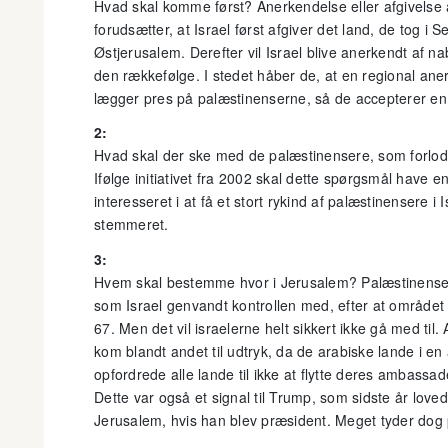
Hvad skal komme først? Anerkendelse eller afgivelse af
forudsætter, at Israel først afgiver det land, de tog i
Østjerusalem. Derefter vil Israel blive anerkendt af n
den rækkefølge. I stedet håber de, at en regional an
lægger pres på palæstinenserne, så de accepterer en d
2:
Hvad skal der ske med de palæstinensere, som forlod 
Ifølge initiativet fra 2002 skal dette spørgsmål have en
interesseret i at få et stort rykind af palæstinensere i 
stemmeret.
3:
Hvem skal bestemme hvor i Jerusalem? Palæstinenser
som Israel genvandt kontrollen med, efter at området
67. Men det vil israelerne helt sikkert ikke gå med til
kom blandt andet til udtryk, da de arabiske lande i e
opfordrede alle lande til ikke at flytte deres ambass
Dette var også et signal til Trump, som sidste år love
Jerusalem, hvis han blev præsident. Meget tyder dog p