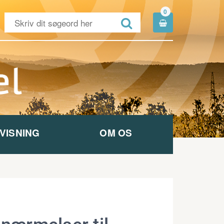
0


VISNING
OM OS