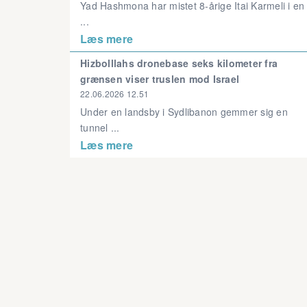
Yad Hashmona har mistet 8-årige Itai Karmeli i en
...
Læs mere
Hizbolllahs dronebase seks kilometer fra
grænsen viser truslen mod Israel
22.06.2026 12.51
Under en landsby i Sydlibanon gemmer sig en
tunnel ...
Læs mere