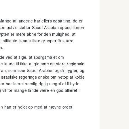
ange af landene har ellers også ting, de er
sempelvis støtter Saudi-Arabien oppositionen
pten er mere åbne for den mulighed, at
ilitante islamistiske grupper få større
n.
ede ved at sige, at spørgsmålet om
e lande til ikke at glemme de store regionale
ran, som især Saudi-Arabien også frygter, og
n israelske regerings ønske om netop at koble
er har Israel nemlig rigtig meget at tilbyde.
 vil for mange lande være en god allieret i
 men han er holdt op med at nævne ordet