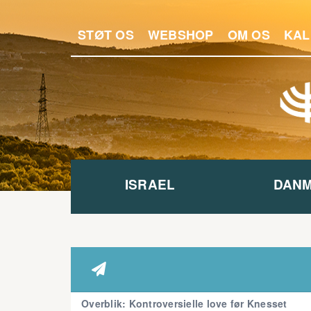
STØT OS
WEBSHOP
OM OS
KAL
ISRAEL
DAN

Overblik: Kontroversielle love før Knesset