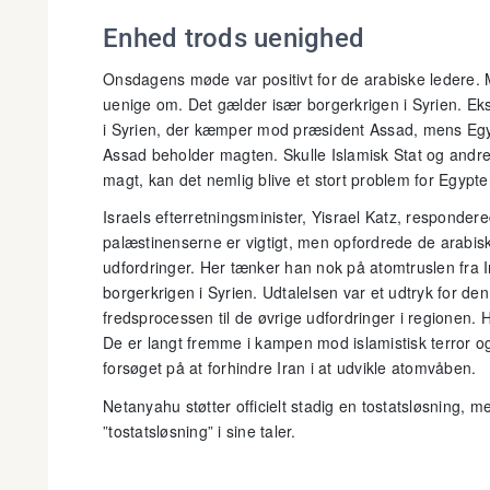
Enhed trods uenighed
Onsdagens møde var positivt for de arabiske ledere. M
uenige om. Det gælder især borgerkrigen i Syrien. Ek
i Syrien, der kæmper mod præsident Assad, mens Egy
Assad beholder magten. Skulle Islamisk Stat og andre m
magt, kan det nemlig blive et stort problem for Egypte
Israels efterretningsminister, Yisrael Katz, responder
palæstinenserne er vigtigt, men opfordrede de arabisk
udfordringer. Her tænker han nok på atomtruslen fra I
borgerkrigen i Syrien. Udtalelsen var et udtryk for de
fredsprocessen til de øvrige udfordringer i regionen. H
De er langt fremme i kampen mod islamistisk terror og
forsøget på at forhindre Iran i at udvikle atomvåben.
Netanyahu støtter officielt stadig en tostatsløsning,
”tostatsløsning” i sine taler.