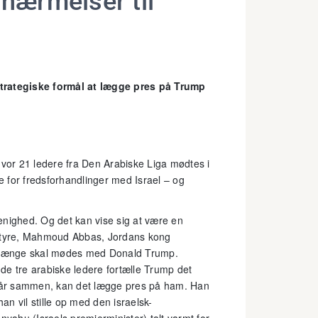
lnærmelser til
rategiske formål at lægge pres på Trump
, hvor 21 ledere fra Den Arabiske Liga mødtes i
 for fredsforhandlinger med Israel – og
enighed. Og det kan vise sig at være en
vstyre, Mahmoud Abbas, Jordans kong
en længe skal mødes med Donald Trump.
 de tre arabiske ledere fortælle Trump det
tår sammen, kan det lægge pres på ham. Han
n vil stille op med den israelsk-