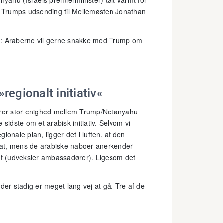
ahu (Israels premierminister) talt varmt for
e. Trumps udsending til Mellemøsten Jonathan
gt: Araberne vil gerne snakke med Trump om
»regionalt initiativ«
terer stor enighed mellem Trump/Netanyahu
e sidste om et arabisk initiativ. Selvom vi
nale plan, ligger det i luften, at den
 stat, mens de arabiske naboer anerkender
det (udveksler ambassadører). Ligesom det
der stadig er meget lang vej at gå. Tre af de