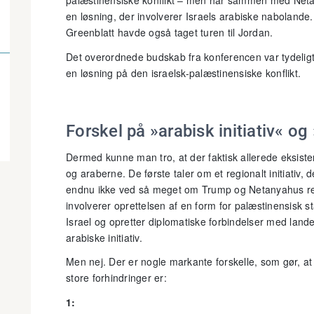
palæstinensiske konflikt – men har sammen med Netany
en løsning, der involverer Israels arabiske naboland
Greenblatt havde også taget turen til Jordan.
Det overordnede budskab fra konferencen var tydeli
en løsning på den israelsk-palæstinensiske konflikt.
Forskel på »arabisk initiativ« og 
Dermed kunne man tro, at der faktisk allerede eksis
og araberne. De første taler om et regionalt initiativ, d
endnu ikke ved så meget om Trump og Netanyahus regio
involverer oprettelsen af en form for palæstinensisk
Israel og opretter diplomatiske forbindelser med lan
arabiske initiativ.
Men nej. Der er nogle markante forskelle, som gør, at 
store forhindringer er:
1: