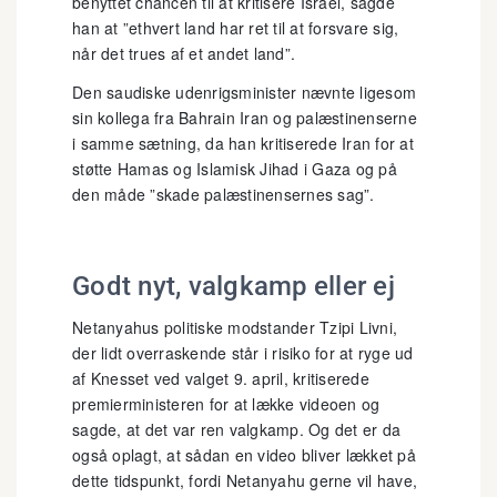
benyttet chancen til at kritisere Israel, sagde
han at ”ethvert land har ret til at forsvare sig,
når det trues af et andet land”.
Den saudiske udenrigsminister nævnte ligesom
sin kollega fra Bahrain Iran og palæstinenserne
i samme sætning, da han kritiserede Iran for at
støtte Hamas og Islamisk Jihad i Gaza og på
den måde ”skade palæstinensernes sag”.
Godt nyt, valgkamp eller ej
Netanyahus politiske modstander Tzipi Livni,
der lidt overraskende står i risiko for at ryge ud
af Knesset ved valget 9. april, kritiserede
premierministeren for at lække videoen og
sagde, at det var ren valgkamp. Og det er da
også oplagt, at sådan en video bliver lækket på
dette tidspunkt, fordi Netanyahu gerne vil have,