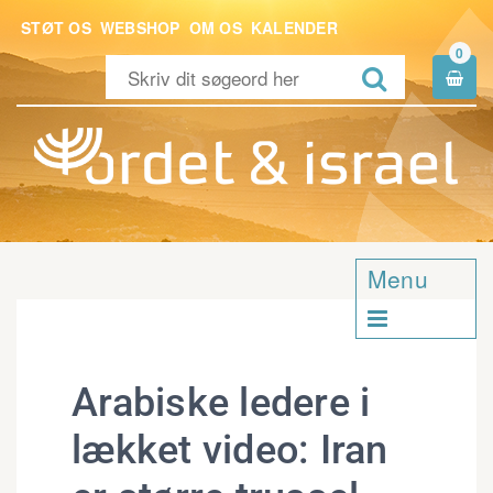
STØT OS
WEBSHOP
OM OS
KALENDER
0


Menu

Arabiske ledere i
lækket video: Iran