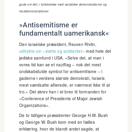
gode om det, i forbindelse med racistiske demonstrationer og
moddemonstrationer.
»Antisemitisme er
fundamentalt uamerikansk«
Den israelske præsident, Reuven Rivlin,
udtrykte sin »støtte og solidaritet«
med hele det
jødiske samfund i USA. »Selve det, at man i
vores tid kan se et naziflag – nok det mest
ondskabsfulde symbol for antisemitisme – i
gaderne i verdens største demokrati, Israels
mest værdsatte allierede, er nærmest ikke til at
tro.« Det skrev han i et brev til formanden for
»Conference of Presidents of Major Jewish
Organizations«.
De to tidligere præsidenter George H.W. Bush
og George W. Bush kom med en fælles
erklæring, hvor de blandt andet sagde, at