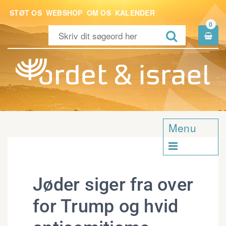
STØT OS
WEBSHOP
OM OS
KALENDER
0


Menu

Jøder siger fra over
for Trump og hvid