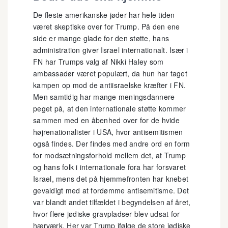
De fleste amerikanske jøder har hele tiden
været skeptiske over for Trump. På den ene
side er mange glade for den støtte, hans
administration giver Israel internationalt. Især i
FN har Trumps valg af Nikki Haley som
ambassadør været populært, da hun har taget
kampen op mod de antiisraelske kræfter i FN.
Men samtidig har mange meningsdannere
peget på, at den internationale støtte kommer
sammen med en åbenhed over for de hvide
højrenationalister i USA, hvor antisemitismen
også findes. Der findes med andre ord en form
for modsætningsforhold mellem det, at Trump
og hans folk i internationale fora har forsvaret
Israel, mens det på hjemmefronten har knebet
gevaldigt med at fordømme antisemitisme. Det
var blandt andet tilfældet i begyndelsen af året,
hvor flere jødiske gravpladser blev udsat for
hærværk. Her var Trump ifølge de store jødiske