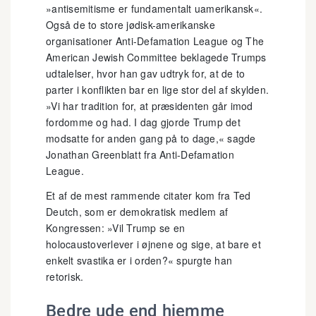
»antisemitisme er fundamentalt uamerikansk«.
Også de to store jødisk-amerikanske
organisationer Anti-Defamation League og The
American Jewish Committee beklagede Trumps
udtalelser, hvor han gav udtryk for, at de to
parter i konflikten bar en lige stor del af skylden.
»Vi har tradition for, at præsidenten går imod
fordomme og had. I dag gjorde Trump det
modsatte for anden gang på to dage,« sagde
Jonathan Greenblatt fra Anti-Defamation
League.
Et af de mest rammende citater kom fra Ted
Deutch, som er demokratisk medlem af
Kongressen: »Vil Trump se en
holocaustoverlever i øjnene og sige, at bare et
enkelt svastika er i orden?« spurgte han
retorisk.
Bedre ude end hjemme