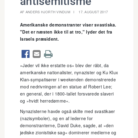
antisemitisme
AF ANDERS HJORTH VINDUM
17. AUGUST 2017
Amerikanske demonstranter viser svastiska.
"Det er næsten ikke til at tro," lyder det fra
Israels præsident.



»Jøder vil ikke erstatte os« blev der råbt, da
amerikanske nationalister, nynazister og Ku Klux
Klan-sympatisører i weekenden demonstrerede
mod nedrivningen af en statue af Robert Lee;
en general, der i 1800-tallet forsvarede slaveri
og »hvidt herredømme«.
Nynazisterne havde også skilte med svastikaer
(nazisymboler), og en af lederne for
demonstranterne, David Duke, sagde, at »den
jødiske zionistiske sag« dominerer medierne og