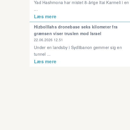
Yad Hashmona har mistet 8-årige Itai Karmeli i en
...
Læs mere
Hizbolllahs dronebase seks kilometer fra
grænsen viser truslen mod Israel
22.06.2026 12.51
Under en landsby i Sydlibanon gemmer sig en
tunnel ...
Læs mere