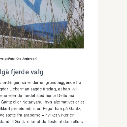
valg (Foto: Ole Andersen)
dgå fjerde valg
dfordringer, så er der en grundlæggende tro
igdor Lieberman sagde tirsdag, at han »vil
et ene eller det andet sted hen.« Dette må
Gantz eller Netanyahu, hvis alternativet er et
sikkert premierminister. Peger han på Gantz,
øve støtte fra araberne – hvilket virker en
tand til Gantz efter at de fleste af dem ellers