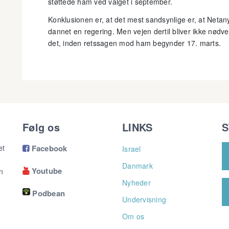
støttede ham ved valget i september.
Konklusionen er, at det mest sandsynlige er, at Neta
dannet en regering. Men vejen dertil bliver ikke nødven
det, inden retssagen mod ham begynder 17. marts.
Følg os
LINKS
S
et
Facebook
Israel

Danmark
Youtube
n

Nyheder
Podbean
Undervisning
Om os