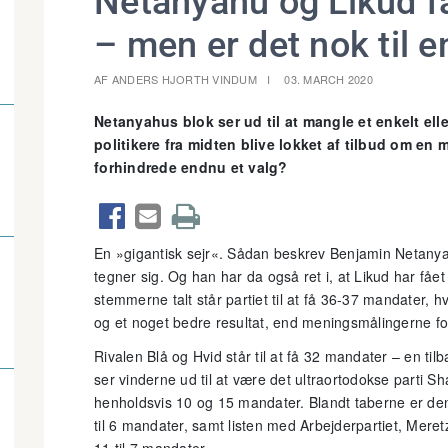
Netanyahu og Likud få
– men er det nok til e
AF ANDERS HJORTH VINDUM
03. MARCH 2020
Netanyahus blok ser ud til at mangle et enkelt elle
politikere fra midten blive lokket af tilbud om en 
forhindrede endnu et valg?



En »gigantisk sejr«. Sådan beskrev Benjamin Netanya
tegner sig. Og han har da også ret i, at Likud har fået
stemmerne talt står partiet til at få 36-37 mandater, 
og et noget bedre resultat, end meningsmålingerne f
Rivalen Blå og Hvid står til at få 32 mandater – en t
ser vinderne ud til at være det ultraortodokse parti Sh
henholdsvis 10 og 15 mandater. Blandt taberne er den
til 6 mandater, samt listen med Arbejderpartiet, Meret