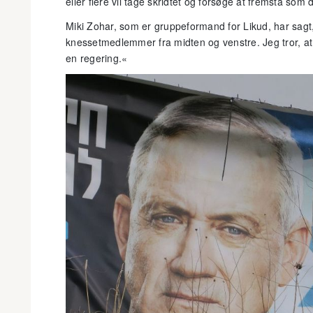
eller flere vil tage skridtet og forsøge at fremstå som
Miki Zohar, som er gruppeformand for Likud, har sagt
knessetmedlemmer fra midten og venstre. Jeg tror, at 
en regering.«