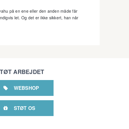
nyahu på en ene eller den anden måde får
digvis let. Og det er ikke sikkert, han når
TØT ARBEJDET
WEBSHOP

STØT OS
