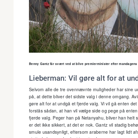
Benny Gantz får svært ved at blive premierminister efter mandagens 
Lieberman: Vil gøre alt for at un
Selvom alle de tre ovennævnte muligheder har sine u
på, at dette bliver det sidste valg i denne omgang. Av
gøre alt for at undgå et fjerde valg. Vi vil gå enten d
forstås sådan, at han vil vælge side og pege på enten 
fjerde valg. Peger han på Netanyahu, bliver han helt 
er det ikke sikkert, at det er nok. Gantz vil stadig beh
smule usandsynligt, eftersom araberne har lagt lidt afs