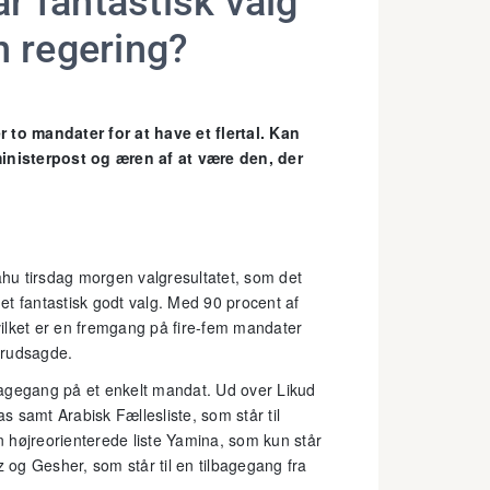
r fantastisk valg
n regering?
r to mandater for at have et flertal. Kan
ministerpost og æren af at være den, der
hu tirsdag morgen valgresultatet, som det
 et fantastisk godt valg. Med 90 procent af
hvilket er en fremgang på fire-fem mandater
orudsagde.
ilbagegang på et enkelt mandat. Ud over Likud
as samt Arabisk Fællesliste, som står til
 højreorienterede liste Yamina, som kun står
z og Gesher, som står til en tilbagegang fra