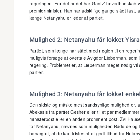
regeringen. For det andet har Gantz’ hovedbudskab væ
premierminister. Han har adskillige gange slået fast, a
længe Netanyahu er leder af partiet.
Mulighed 2: Netanyahu får lokket Yisr
Partiet, som længe har stået med nøglen til en regerin
muligvis forsøge at overtale Avigdor Lieberman, som le
regering. Problemet er, at Lieberman meget nødig vil 
partier.
Mulighed 3: Netanyahu får lokket enke
Den sidste og måske mest sandsynlige mulighed er, at
Abekasis fra partiet Gesher eller til et par medlemmer
ministerpost eller en anden prominent post. Zvi Hause
for Netanyahu, nævnes som muligheder. Både de og 
benægtet, at de kan fristes af et godt tilbud fra Netan