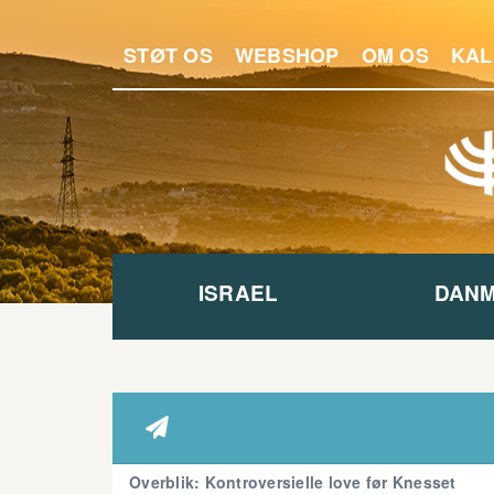
STØT OS
WEBSHOP
OM OS
KAL
ISRAEL
DAN

Overblik: Kontroversielle love før Knesset