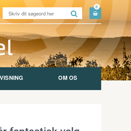
0


VISNING
OM OS