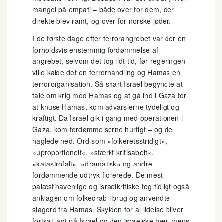
mangel på empati – både over for dem, der
direkte blev ramt, og over for norske jøder.
I de første dage efter terrorangrebet var der en
forholdsvis enstemmig fordømmelse af
angrebet, selvom det tog lidt tid, før regeringen
ville kalde det en terrorhandling og Hamas en
terrororganisation. Så snart Israel begyndte at
tale om krig mod Hamas og at gå ind i Gaza for
at knuse Hamas, kom advarslerne tydeligt og
kraftigt. Da Israel gik i gang med operationen i
Gaza, kom fordømmelserne hurtigt – og de
haglede ned. Ord som »folkeretsstridigt«,
»uproportionelt«, »stærkt kritisabelt«,
»katastrofalt«, »dramatisk« og andre
fordømmende udtryk florerede. De mest
palæstinavenlige og israelkritiske tog tidligt også
anklagen om folkedrab i brug og anvendte
slagord fra Hamas. Skylden for al lidelse bliver
fortsat lagt på Israel og den israelske hær, mens