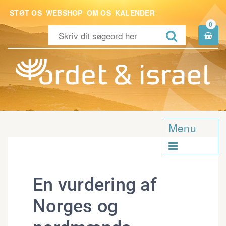
STØT OS
WEBSHOP
OM OS
KALENDER
0


Menu

En vurdering af
Norges og