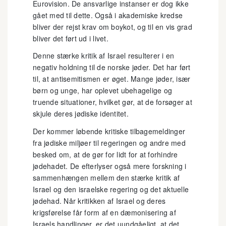
Eurovision. De ansvarlige instanser er dog ikke
gået med til dette. Også i akademiske kredse
bliver der rejst krav om boykot, og til en vis grad
bliver det ført ud i livet.
Denne stærke kritik af Israel resulterer i en
negativ holdning til de norske jøder. Det har ført
til, at antisemitismen er øget. Mange jøder, især
børn og unge, har oplevet ubehagelige og
truende situationer, hvilket gør, at de forsøger at
skjule deres jødiske identitet.
Der kommer løbende kritiske tilbagemeldinger
fra jødiske miljøer til regeringen og andre med
besked om, at de gør for lidt for at forhindre
jødehadet. De efterlyser også mere forskning i
sammenhængen mellem den stærke kritik af
Israel og den israelske regering og det aktuelle
jødehad. Når kritikken af Israel og deres
krigsførelse får form af en dæmonisering af
Israels handlinger, er det uundgåeligt, at det