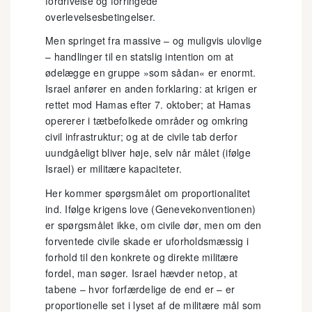
fordrivelse og forringede
overlevelsesbetingelser.
Men springet fra massive – og muligvis ulovlige
– handlinger til en statslig intention om at
ødelægge en gruppe »som sådan« er enormt.
Israel anfører en anden forklaring: at krigen er
rettet mod Hamas efter 7. oktober; at Hamas
opererer i tætbefolkede områder og omkring
civil infrastruktur; og at de civile tab derfor
uundgåeligt bliver høje, selv når målet (ifølge
Israel) er militære kapaciteter.
Her kommer spørgsmålet om proportionalitet
ind. Ifølge krigens love (Genevekonventionen)
er spørgsmålet ikke, om civile dør, men om den
forventede civile skade er uforholdsmæssig i
forhold til den konkrete og direkte militære
fordel, man søger. Israel hævder netop, at
tabene – hvor forfærdelige de end er – er
proportionelle set i lyset af de militære mål som