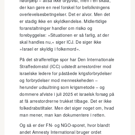
nødhjælp – altså ikke drypvist, men i en skala,
der kan gøre en reel forskel for befolkningens
overlevelsesbetingelser. Det er alvor. Men det
er stadig ikke en skyldkendelse. Midlertidige
foranstaltninger handler om risiko og
forebyggelse: »Situationen er så farlig, at der
skal handles nu,« siger ICJ. De siger ikke
»Israel er skyldig i folkemord«.
På det strafferetlige spor har Den Internationale
Straffedomstol (ICC) udstedt arrestordrer mod
israelske ledere for påståede krigsforbrydelser
og forbrydelser mod menneskeheden –
herunder udsultning som krigsmetode – og
dommere afviste i juli 2025 et israelsk forsøg på
at få arrestordrerne trukket tilbage. Det er ikke
folkedrabstiltaler. Men det siger noget om, hvad
man mener, man kan dokumentere i retten.
Og så er der FN- og NGO-sporet, hvor blandt
andet Amnesty International bruger ordet