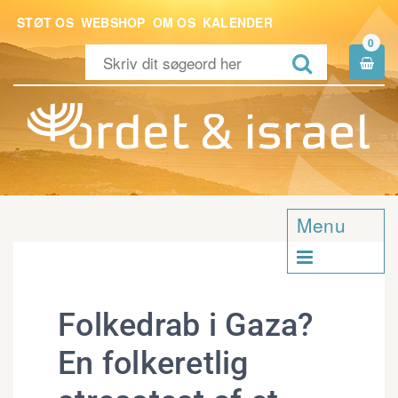
STØT OS
WEBSHOP
OM OS
KALENDER
0


Menu

Folkedrab i Gaza?
En folkeretlig