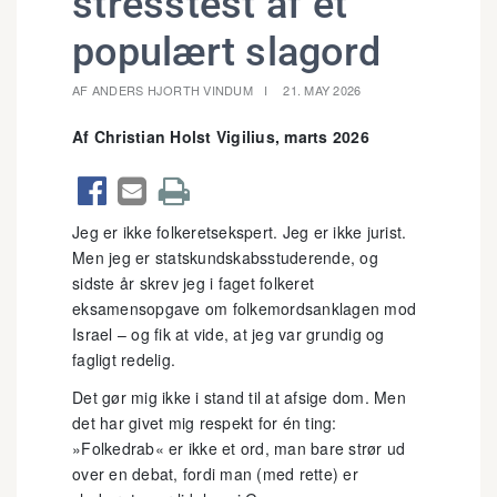
stresstest af et
populært slagord
AF ANDERS HJORTH VINDUM
21. MAY 2026
Af Christian Holst Vigilius, marts 2026



Jeg er ikke folkeretsekspert. Jeg er ikke jurist.
Men jeg er statskundskabsstuderende, og
sidste år skrev jeg i faget folkeret
eksamensopgave om folkemordsanklagen mod
Israel – og fik at vide, at jeg var grundig og
fagligt redelig.
Det gør mig ikke i stand til at afsige dom. Men
det har givet mig respekt for én ting:
»Folkedrab« er ikke et ord, man bare strør ud
over en debat, fordi man (med rette) er