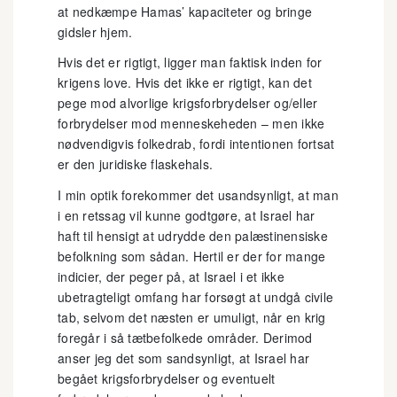
at nedkæmpe Hamas’ kapaciteter og bringe
gidsler hjem.
Hvis det er rigtigt, ligger man faktisk inden for
krigens love. Hvis det ikke er rigtigt, kan det
pege mod alvorlige krigsforbrydelser og/eller
forbrydelser mod menneskeheden – men ikke
nødvendigvis folkedrab, fordi intentionen fortsat
er den juridiske flaskehals.
I min optik forekommer det usandsynligt, at man
i en retssag vil kunne godtgøre, at Israel har
haft til hensigt at udrydde den palæstinensiske
befolkning som sådan. Hertil er der for mange
indicier, der peger på, at Israel i et ikke
ubetragteligt omfang har forsøgt at undgå civile
tab, selvom det næsten er umuligt, når en krig
foregår i så tætbefolkede områder. Derimod
anser jeg det som sandsynligt, at Israel har
begået krigsforbrydelser og eventuelt