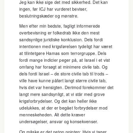
Jeg kan ikke sige det med sikkerhed. Det kan
ingen, før ICJ har vurderet beviser,
beslutningskæder og mønstre.
Men efter min bedste, fagligt informerede
overbevisning er folkedrab ikke den mest
sandsynlige juridiske konklusion. Dels fordi
intentionen med krigsførelsen tydeligt har været
at tilintetgøre Hamas som terrorgruppe. Dels
fordi mange indicier peger på, at Israel i et vist
omfang har forsøgt at minimere civile tab. Og
dels fordi Israel – de store civile tab til trods –
ville have kunne påført langt større civile tab,
hvis det var hensigten. Derimod forekommer det
langt mere sandsynligt, at vi står med grove
krigsforbrydelser. Og det kan heller ikke
udelukkes, at der er begået forbrydelser mod
menneskeheden. Alt dette kræver
undersøgelser, ansvar og konsekvenser.
Og måske er det netop pointen: Hvis vi tager