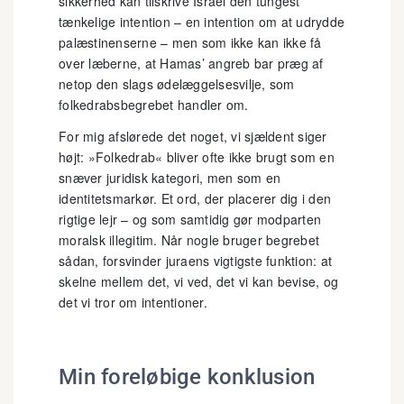
sikkerhed kan tilskrive Israel den tungest
tænkelige intention – en intention om at udrydde
palæstinenserne – men som ikke kan ikke få
over læberne, at Hamas’ angreb bar præg af
netop den slags ødelæggelsesvilje, som
folkedrabsbegrebet handler om.
For mig afslørede det noget, vi sjældent siger
højt: »Folkedrab« bliver ofte ikke brugt som en
snæver juridisk kategori, men som en
identitetsmarkør. Et ord, der placerer dig i den
rigtige lejr – og som samtidig gør modparten
moralsk illegitim. Når nogle bruger begrebet
sådan, forsvinder juraens vigtigste funktion: at
skelne mellem det, vi ved, det vi kan bevise, og
det vi tror om intentioner.
Min foreløbige konklusion