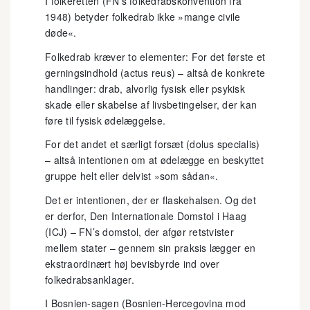
I folkeretten (FN’s folkedrabskonvention fra
1948) betyder folkedrab ikke »mange civile
døde«.
Folkedrab kræver to elementer: For det første et
gerningsindhold (actus reus) – altså de konkrete
handlinger: drab, alvorlig fysisk eller psykisk
skade eller skabelse af livsbetingelser, der kan
føre til fysisk ødelæggelse.
For det andet et særligt forsæt (dolus specialis)
– altså intentionen om at ødelægge en beskyttet
gruppe helt eller delvist »som sådan«.
Det er intentionen, der er flaskehalsen. Og det
er derfor, Den Internationale Domstol i Haag
(ICJ) – FN’s domstol, der afgør retstvister
mellem stater – gennem sin praksis lægger en
ekstraordinært høj bevisbyrde ind over
folkedrabsanklager.
I Bosnien-sagen (Bosnien-Hercegovina mod